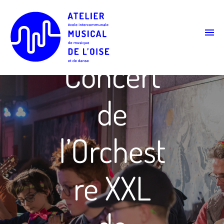
Concert
de
l’Orchest
re XXL