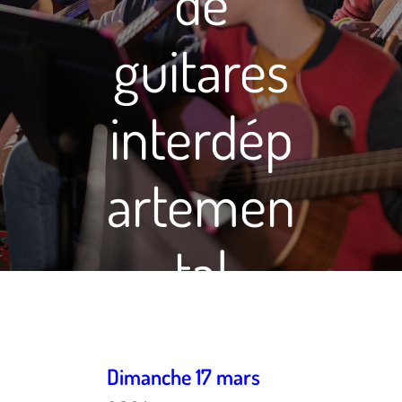
de
guitares
interdép
artemen
tal
Dimanche 17 mars